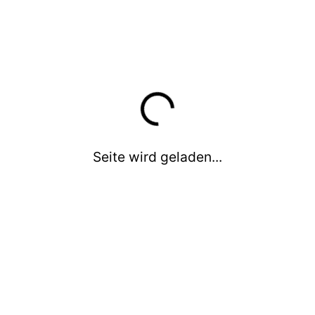
Eintracht Halle e.V.
Tischtennis
Tischtennis Eintracht Halle e.V.
Seite wird geladen...
alle Infos