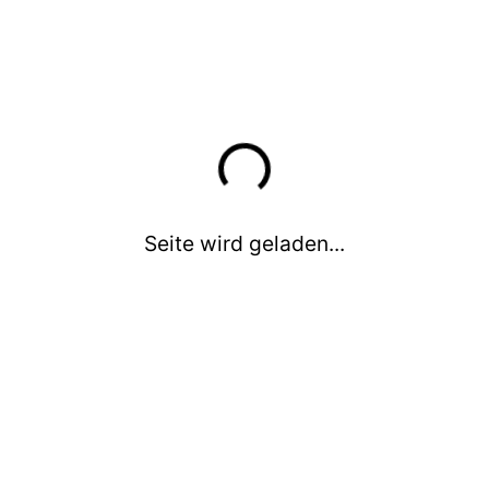
Deutschland e.V.
Schach
Kinderschach in Deutschland e.V.
Seite wird geladen...
alle Infos