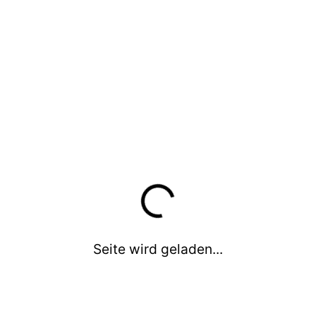
Instagram
Sportangebote für
19-40 J. (m)
19-40 J. (w)
41-60 J. (m)
41-60 J. (w)
60+ J. (m)
60+ J. (w)
Leistungsniveau
Breiten- und Freizeitsport
Wettkampfsport
Seite wird geladen...
Leistungssport
Können/Level