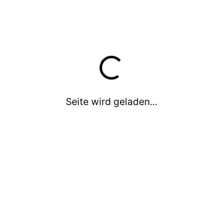
0-6 J. (w)
7-14 J. (m)
7-14 J. (w)
Leistungsniveau
Breiten- und Freizeitsport
Können/Level
Seite wird geladen...
Einsteiger / Anfänger
Fortgeschrittene
Weitere Angaben
individuell in Gesellschaft anderer (Einzelsportart)
im Zusammenwirken mit anderen
(Mannschaftssportart)
Indoor