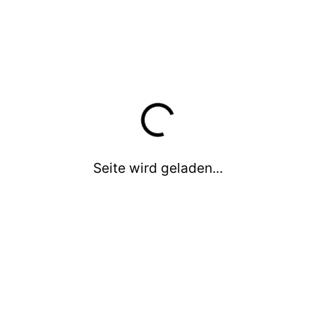
19-40 J. (w)
41-60 J. (m)
41-60 J. (w)
60+ J. (m)
60+ J. (w)
Leistungsniveau
Breiten- und Freizeitsport
Seite wird geladen...
Wettkampfsport
Können/Level
Einsteiger / Anfänger
Fortgeschrittene
Könner / Profis
Weitere Angaben